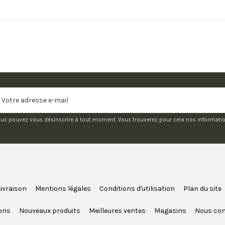
us pouvez vous désinscrire à tout moment. Vous trouverez pour cela nos informations
Livraison
Mentions légales
Conditions d'utilisation
Plan du site
ons
Nouveaux produits
Meilleures ventes
Magasins
Nous con