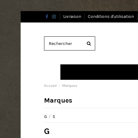
Livraison
Conditions d'utilisation
Accueil
Marques
Marques
G
/
S
G