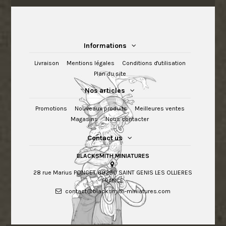
Informations
Livraison
Mentions légales
Conditions d'utilisation
Plan du site
Nos articles
Promotions
Nouveaux produits
Meilleures ventes
Magasins
Nous contacter
Contact us
BLACKSMITH MINIATURES
28 rue Marius PONCET 69290 SAINT GENIS LES OLLIERES
FRANCE
contact@blacksmith-miniatures.com