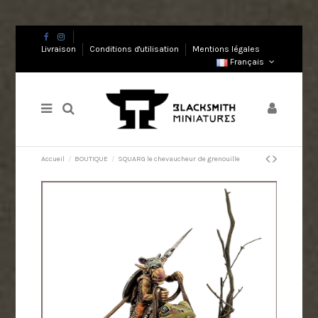
Livraison
Conditions d'utilisation
Mentions légales
Français
Accueil
BOUTIQUE
SQUARG le chevaucheur de grenouille