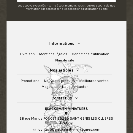
Vous pouvez vous désinscrire à tout moment. Vous trouverez pour cela nos
informations de contact dans les conditions d'utilisation du site.
Informations
Livraison
Mentions légales
Conditions d'utilisation
Plan du site
Nos articles
Promotions
Nouveaux produits
Meilleures ventes
Magasins
Nous contacter
Contact us
BLACKSMITH MINIATURES
28 rue Marius PONCET 69290 SAINT GENIS LES OLLIERES
FRANCE
contact@blacksmith-miniatures.com