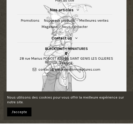
Plan du site
Nos articles
Promotions
Nouveaux produits
Meilleures ventes
Magasins
Nous contacter
Contact us
BLACKSMITH MINIATURES
28 rue Marius PONCET 69290 SAINT GENIS LES OLLIERES
FRANCE
contact@blacksmith-miniatures.com
Nous utilisons des cookies pour vous offrir la meilleure expérience sur
notre site.
J'accepte