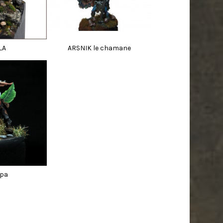
LA
ARSNIK le chamane
pa