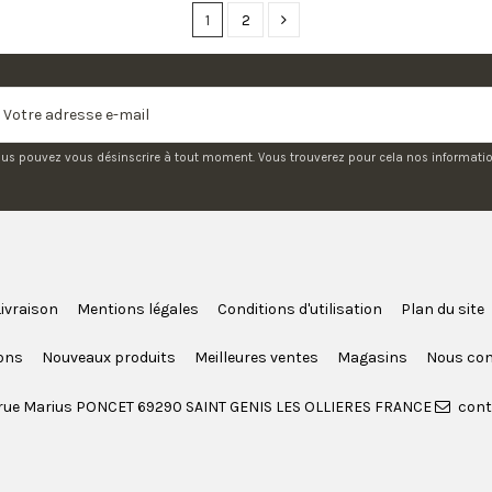
1
2
us pouvez vous désinscrire à tout moment. Vous trouverez pour cela nos informations
Livraison
Mentions légales
Conditions d'utilisation
Plan du site
ons
Nouveaux produits
Meilleures ventes
Magasins
Nous con
rue Marius PONCET 69290 SAINT GENIS LES OLLIERES FRANCE
cont