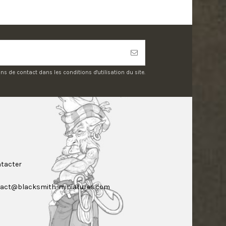
 de contact dans les conditions d'utilisation du site.
tacter
act@blacksmith-miniatures.com