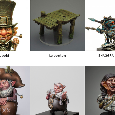
obold
Le ponton
SHAGGRA l