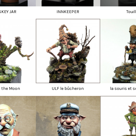
SKEY JAR
INNKEEPER
Touil
o the Moon
ULF le bûcheron
la souris et 