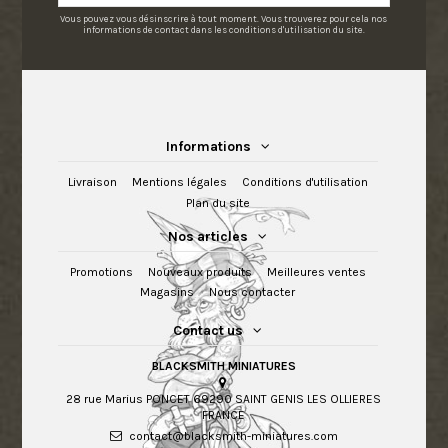
Vous pouvez vous désinscrire à tout moment. Vous trouverez pour cela nos
informations de contact dans les conditions d'utilisation du site.
Informations
Livraison
Mentions légales
Conditions d'utilisation
Plan du site
Nos articles
Promotions
Nouveaux produits
Meilleures ventes
Magasins
Nous contacter
Contact us
BLACKSMITH MINIATURES
28 rue Marius PONCET 69290 SAINT GENIS LES OLLIERES
FRANCE
contact@blacksmith-miniatures.com